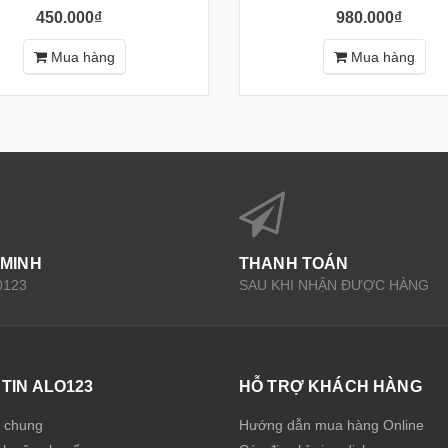
450.000₫
980.000₫
Mua hàng
Mua hàng
 MINH
THANH TOÁN
0123
SAU KHI NHẬN ĐƯỢC HÀNG
TIN ALO123
HỖ TRỢ KHÁCH HÀNG
u chung
Hướng dẫn mua hàng Online