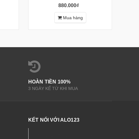
880.000₫
Mua hàng
HOÀN TIỀN 100%
3 NGÀY KỂ TỪ KHI MUA
KẾT NỐI VỚI ALO123
Nội thất - Thiết bị Sức Khỏe