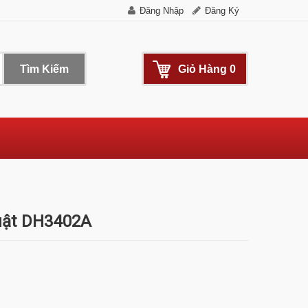
Đăng Nhập
Đăng Ký
Tìm Kiếm
Giỏ Hàng
0
uật DH3402A