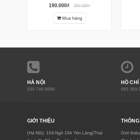
190.000₫
300.000₫
Mua hàng
HÀ NỘI
HỒ CHÍ
039.746.9999
083 369 
GIỚI THIỆU
THÔNG 
(Hà Nội): 15A Ngõ 104 Yên Lãng(Thái
Giới thiệ