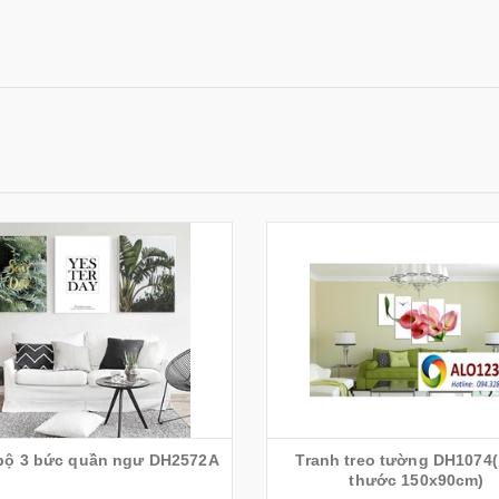
bộ 3 bức quần ngư DH2572A
Tranh treo tường DH1074(
thước 150x90cm)