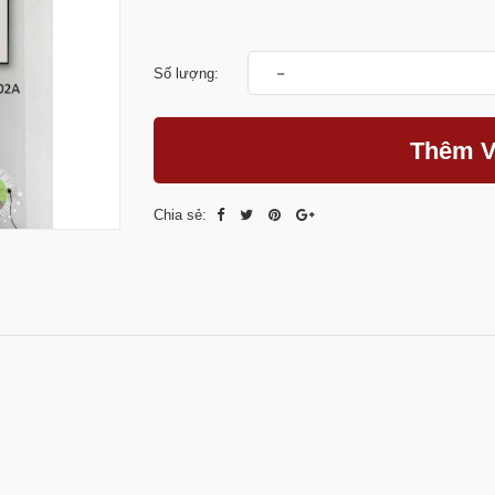
-
Số lượng:
Thêm V
Chia sẻ: