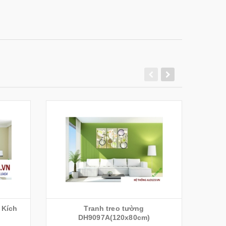
 Kích
Tranh treo tường
Tranh 
DH9097A(120x80cm)