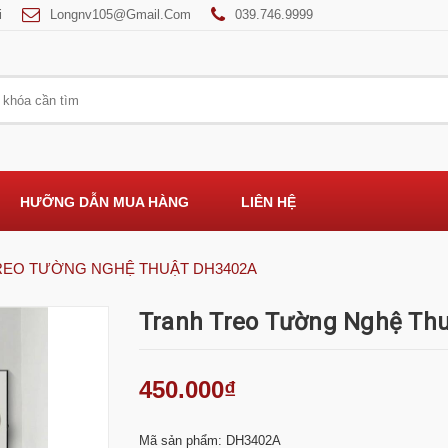
i
Longnv105@gmail.com
039.746.9999
HƯỠNG DẪN MUA HÀNG
LIÊN HỆ
REO TƯỜNG NGHỆ THUẬT DH3402A
Tranh Treo Tường Nghệ Th
450.000₫
Mã sản phẩm: DH3402A