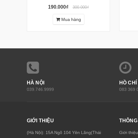
190.000₫
300.000₫
Mua hàng
HÀ NỘI
HỒ CHÍ
039.746.9999
083 369 
GIỚI THIỆU
THÔNG 
(Hà Nội): 15A Ngõ 104 Yên Lãng(Thái
Giới thiệ