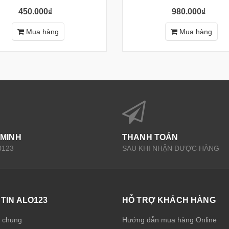
450.000₫
980.000₫
Mua hàng
Mua hàng
 MINH
THANH TOÁN
0123
SAU KHI NHẬN ĐƯỢC HÀNG
TIN ALO123
HỖ TRỢ KHÁCH HÀNG
u chung
Hướng dẫn mua hàng Online