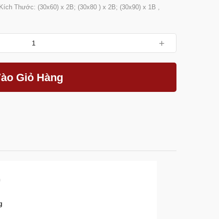
Kích Thước: (30x60) x 2B; (30x80 ) x 2B; (30x90) x 1B ,
+
ào Giỏ Hàng
h
g