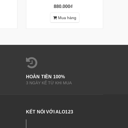
880.000₫
Mua hàng
HOÀN TIỀN 100%
3 NGÀY KỂ TỪ KHI MUA
KẾT NỐI VỚI ALO123
Nội thất - Thiết bị Sức Khỏe