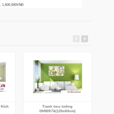
B , 1,600,000VNĐ
 Kích
Tranh treo tường
Tranh 
DH9097A(120x80cm)