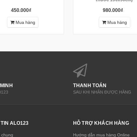
450.000₫
980.000₫
Mua hàng
Mua hàng
 MINH
THANH TOÁN
0123
SAU KHI NHẬN ĐƯỢC HÀNG
TIN ALO123
HỖ TRỢ KHÁCH HÀNG
u chung
Hướng dẫn mua hàng Online