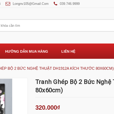
i
Longnv105@gmail.com
039.746.9999
HƯỠNG DẪN MUA HÀNG
LIÊN HỆ
ÉP BỘ 2 BỨC NGHỆ THUẬT DH1912A KÍCH THƯỚC 80X60CM)
Tranh Ghép Bộ 2 Bức Nghệ
80x60cm)
320.000₫