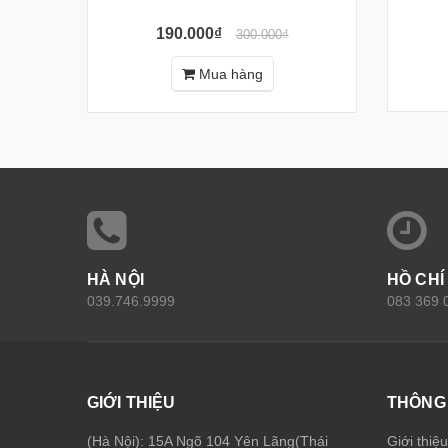
190.000₫
300.000₫
Mua hàng
HÀ NỘI
HỒ CHÍ
039.746.9999
083 369 
GIỚI THIỆU
THÔNG 
(Hà Nội): 15A Ngõ 104 Yên Lãng(Thái
Giới thiệ