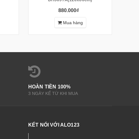
880.000₫
Mua hàng
HOÀN TIỀN 100%
3 NGÀY KỂ TỪ KHI MUA
KẾT NỐI VỚI ALO123