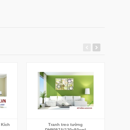
 Kích
Tranh treo tường
Tranh 
DH9097A(120x80cm)