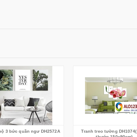
bộ 3 bức quần ngư DH2572A
Tranh treo tường DH1074(
thước 150x90cm)