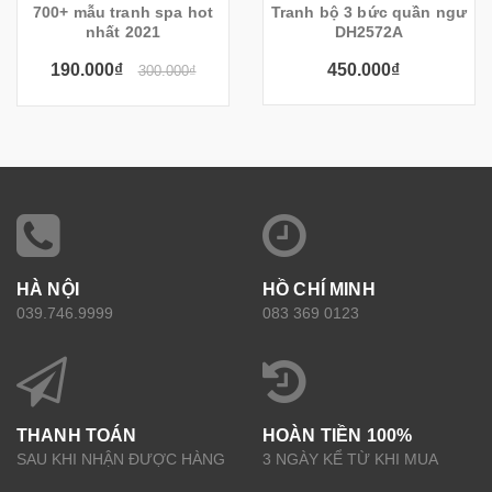
700+ mẫu tranh spa hot
Tranh bộ 3 bức quần ngư
nhất 2021
DH2572A
190.000₫
450.000₫
300.000₫
HÀ NỘI
HỒ CHÍ MINH
039.746.9999
083 369 0123
THANH TOÁN
HOÀN TIỀN 100%
SAU KHI NHẬN ĐƯỢC HÀNG
3 NGÀY KỂ TỪ KHI MUA