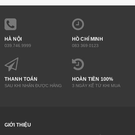
HÀ NỘI
HỒ CHÍ MINH
039.746.9999
083 369 0123
THANH TOÁN
HOÀN TIỀN 100%
SAU KHI NHẬN ĐƯỢC HÀNG
3 NGÀY KỂ TỪ KHI MUA
GIỚI THIỆU