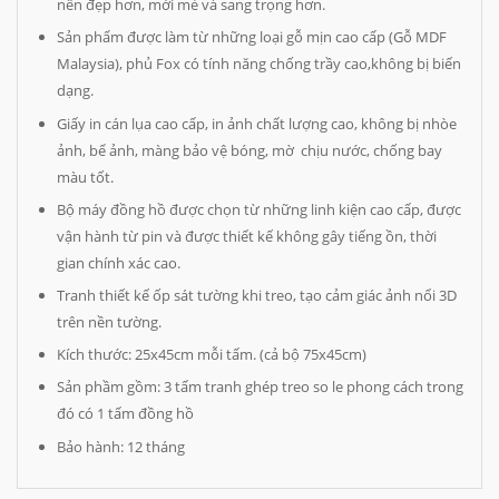
nên đẹp hơn, mới mẻ và sang trọng hơn.
Sản phẩm được làm từ những loại gỗ mịn cao cấp (Gỗ MDF
Malaysia), phủ Fox có tính năng chống trầy cao,không bị biến
dạng.
Giấy in cán lụa cao cấp, in ảnh chất lượng cao, không bị nhòe
ảnh, bể ảnh, màng bảo vệ bóng, mờ chịu nước, chống bay
màu tốt.
Bộ máy đồng hồ được chọn từ những linh kiện cao cấp, được
vận hành từ pin và được thiết kế không gây tiếng ồn, thời
gian chính xác cao.
Tranh thiết kế ốp sát tường khi treo, tạo cảm giác ảnh nổi 3D
trên nền tường.
Kích thước: 25x45cm mỗi tấm. (cả bộ 75x45cm)
Sản phầm gồm: 3 tấm tranh ghép treo so le phong cách trong
đó có 1 tấm đồng hồ
Bảo hành: 12 tháng