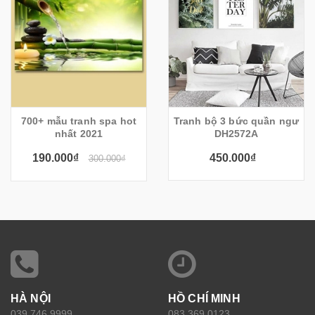
700+ mẫu tranh spa hot
Tranh bộ 3 bức quần ngư
nhất 2021
DH2572A
190.000₫
450.000₫
300.000₫
HÀ NỘI
HỒ CHÍ MINH
039.746.9999
083 369 0123