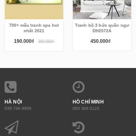
700+ mẫu tranh spa hot
Tranh bộ 3 bức quần ngư
nhất 2021
DH2572A
190.000₫
450.000₫
300.000₫
HÀ NỘI
HỒ CHÍ MINH
039.746.9999
083 369 0123