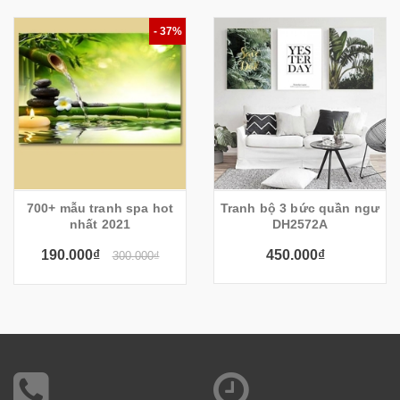
- 37%
700+ mẫu tranh spa hot
Tranh bộ 3 bức quần ngư
nhất 2021
DH2572A
190.000₫
450.000₫
300.000₫