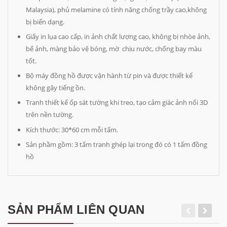
Malaysia), phủ melamine có tính năng chống trầy cao,không
bị biến dạng.
Giấy in lụa cao cấp, in ảnh chất lượng cao, không bị nhòe ảnh,
bể ảnh, màng bảo vệ bóng, mờ chịu nước, chống bay màu
tốt.
Bộ máy đồng hồ được vận hành từ pin và được thiết kế
không gây tiếng ồn.
Tranh thiết kế ốp sát tường khi treo, tạo cảm giác ảnh nổi 3D
trên nền tường.
Kích thước: 30*60 cm mỗi tấm.
Sản phầm gồm: 3 tấm tranh ghép lại trong đó có 1 tấm đồng
hồ
SẢN PHẨM LIÊN QUAN