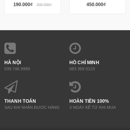
190.000₫
450.000₫
300.000₫
HÀ NỘI
HỒ CHÍ MINH
039.746.9999
083 369 0123
THANH TOÁN
HOÀN TIỀN 100%
SAU KHI NHẬN ĐƯỢC HÀNG
3 NGÀY KỂ TỪ KHI MUA