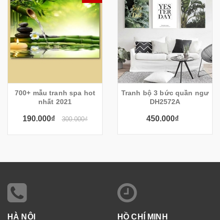
700+ mẫu tranh spa hot
Tranh bộ 3 bức quần ngư
nhất 2021
DH2572A
190.000₫
450.000₫
300.000₫
HÀ NỘI
HỒ CHÍ MINH