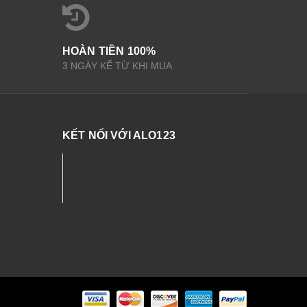
HOÀN TIỀN 100%
3 NGÀY KỂ TỪ KHI MUA
KẾT NỐI VỚI ALO123
Nội thất - Thiết bị Sức Khỏe
ALO123