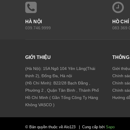
HÀ NỘI
HỒ CHÍ
039.746.9999
083 369 
GIỚI THIỆU
THÔNG 
(Hà Nội): 15A Ngõ 104 Yên Lãng(Thái
Giới thiệ
thịnh 2), Đống Đa, Hà nội
Chính sá
(Hồ Chí Minh): B22/28 Bạch Đằng ,
Chính sá
Phường 2 , Quận Tân Bình , Thành Phố
Chính sác
Hồ Chí Minh ( Gần Tổng Công Ty Hàng
Hướng dẫ
Không VASCO )
© Bản quyền thuộc về Alo123
|
Cung cấp bởi
Sapo