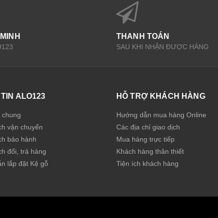
 MINH
THANH TOÁN
0123
SAU KHI NHẬN ĐƯỢC HÀNG
TIN ALO123
HỖ TRỢ KHÁCH HÀNG
u chung
Hướng dẫn mua hàng Online
ch vận chuyển
Các địa chỉ giao dịch
ch bảo hành
Mua hàng trực tiếp
h đổi, trả hàng
Khách hàng thân thiết
n lắp đặt Kệ gỗ
Tiện ích khách hàng