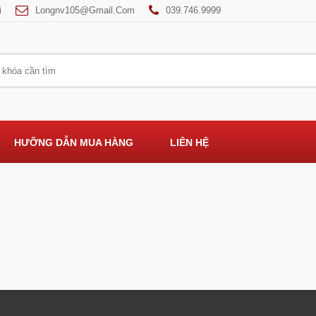
i
Longnv105@gmail.com
039.746.9999
HƯỠNG DẪN MUA HÀNG
LIÊN HỆ