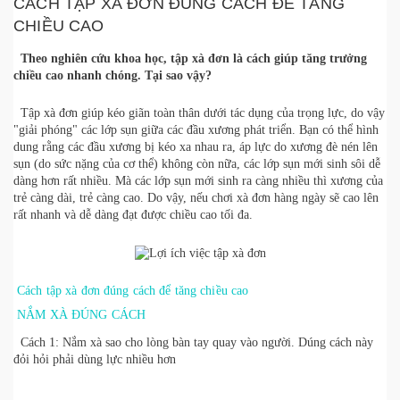
CÁCH TẬP XÀ ĐƠN ĐÚNG CÁCH ĐỂ TĂNG
CHIỀU CAO
Theo nghiên cứu khoa học, tập xà đơn là cách giúp tăng trưởng
chiều cao nhanh chóng. Tại sao vậy?
Tập
xà đơn
giúp kéo giãn toàn thân dưới tác dụng của trọng lực, do vậy
"giải phóng" các lớp sụn giữa các đầu xương phát triển. Bạn có thể hình
dung rằng các đầu xương bị kéo xa nhau ra, áp lực do xương đè nén lên
sụn (do sức nặng của cơ thể) không còn nữa, các lớp sụn mới sinh sôi dễ
dàng hơn rất nhiều. Mà các lớp sụn mới sinh ra càng nhiều thì xương của
trẻ càng dài, trẻ càng cao. Do vậy, nếu chơi xà đơn hàng ngày sẽ cao lên
rất nhanh và dễ dàng đạt được chiều cao tối đa.
Cách tập xà đơn đúng cách để tăng chiều cao
NẮM XÀ ĐÚNG CÁCH
Cách 1: Nắm xà sao cho lòng bàn tay quay vào người. Dúng cách này
đỏi hỏi phải dùng lực nhiều hơn