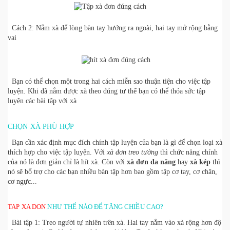
Cách 2: Nắm xà để lòng bàn tay hướng ra ngoài, hai tay mở rộng bằng
vai
Bạn có thể chọn một trong hai cách miễn sao thuận tiện cho việc tập
luyện. Khi đã nắm được xà theo đúng tư thế bạn có thể thỏa sức tập
luyện các bài tập với xà
CHỌN XÀ PHÙ HỢP
Bạn cần xác định mục đích chính tập luyện của bạn là gì để chọn loại xà
thích hợp cho việc tập luyện. Với
xà đơn treo tường
thì chức năng chính
của nó là đơn giản chỉ là hít xà. Còn với
xà đơn đa năng
hay
xà kép
thì
nó sẽ bổ trợ cho các bạn nhiều bàn tập hơn bao gồm tập cơ tay, cơ chân,
cơ ngực...
TAP XA DON
NHƯ THẾ NÀO ĐỂ TĂNG CHIỀU CAO?
Bài tập 1: Treo người tự nhiên trên xà. Hai tay nắm vào xà rộng hơn độ