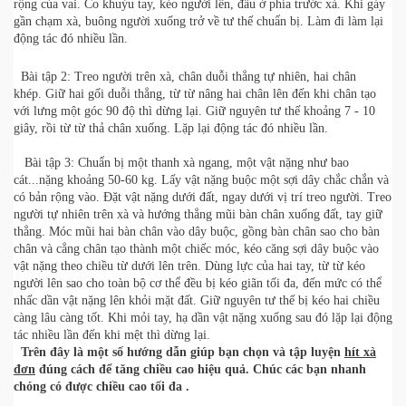
rộng của vai. Co khuỷu tay, kéo người lên, đầu ở phía trước xà. Khi gáy
gần chạm xà, buông người xuống trở về tư thế chuẩn bị. Làm đi làm lại
động tác đó nhiều lần.
Bài tập 2: Treo người trên xà, chân duỗi thẳng tự nhiên, hai chân
khép. Giữ hai gối duỗi thẳng, từ từ nâng hai chân lên đến khi chân tạo
với lưng một góc 90 độ thì dừng lại. Giữ nguyên tư thế khoảng 7 - 10
giây, rồi từ từ thả chân xuống. Lặp lại động tác đó nhiều lần.
Bài tập 3: Chuẩn bị một thanh xà ngang, một vật nặng như bao
cát...nặng khoảng 50-60 kg. Lấy vật nặng buộc một sợi dây chắc chắn và
có bản rộng vào. Đặt vật nặng dưới đất, ngay dưới vị trí treo người. Treo
người tự nhiên trên xà và hướng thẳng mũi bàn chân xuống đất, tay giữ
thẳng. Móc mũi hai bàn chân vào dây buộc, gồng bàn chân sao cho bàn
chân và cẳng chân tạo thành một chiếc móc, kéo căng sợi dây buộc vào
vật nặng theo chiều từ dưới lên trên. Dùng lực của hai tay, từ từ kéo
người lên sao cho toàn bộ cơ thể đều bị kéo giãn tối đa, đến mức có thể
nhấc dần vật nặng lên khỏi mặt đất. Giữ nguyên tư thế bị kéo hai chiều
càng lâu càng tốt. Khi mỏi tay, hạ dần vật nặng xuống sau đó lặp lại động
tác nhiều lần đến khi mệt thì dừng lại.
Trên đây là một số hướng dẫn giúp bạn chọn và tập luyện
hít xà
đơn
đúng cách để tăng chiều cao hiệu quả. Chúc các bạn nhanh
chóng có được chiều cao tối đa .