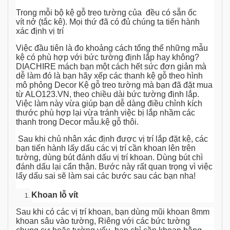
Trong mỗi bộ kệ gỗ treo tường của đều có sẵn ốc
vít nở (tắc kê). Mọi thứ đã có đủ chúng ta tiến hành
xác định vị trí
Việc đầu tiên là đo khoảng cách tổng thể những mẫu
kệ có phù hợp với bức tường định lắp hay không?
DIACHIRE mách bạn một cách hết sức đơn giản mà
dễ làm đó là bạn hãy xếp các thanh kệ gỗ theo hình
mô phỏng Decor Kệ gỗ treo tường mà bạn đã đặt mua
từ ALO123.VN, theo chiều dài bức tường định lắp.
Việc làm này vừa giúp bạn dễ dàng điều chỉnh kích
thước phù hợp lại vừa tránh việc bị lắp nhầm các
thanh trong Decor mẫu.kệ gỗ thôi.
Sau khi chủ nhân xác định được vị trí lắp đặt kệ, các
bạn tiến hành lấy dấu các vị trí cần khoan lên trên
tường, dùng bút đánh dấu vị trí khoan. Dùng bút chì
đánh dấu lại cẩn thận. Bước này rất quan trọng vì việc
lấy dấu sai sẽ làm sai các bước sau các bạn nha!
Khoan lỗ vít
Sau khi có các vị trí khoan, bạn dùng mũi khoan 8mm
khoan sâu vào tường, Riêng với các bức tường