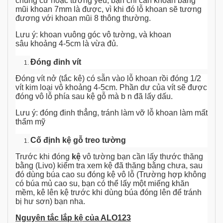
chung cư hoặc tường yếu, bạn chỉ cần khoan bằng
mũi khoan 7mm là được, vì khi đó lỗ khoan sẽ tương
đương với khoan mũi 8 thông thường.
Lưu ý: khoan vuông góc vô tường, và khoan
sâu khoảng 4-5cm là vừa đủ.
Đóng đinh vít
Đóng vít nở (tắc kê) có sẵn vào lỗ khoan rồi đóng 1/2
vít kim loại vô khoảng 4-5cm. Phần dư của vít sẽ được
đóng vô lỗ phía sau kệ gỗ mà b n đã lấy dấu.
Lưu ý: đóng đinh thẳng, tránh làm vỡ lỗ khoan làm mất
thẩm mỹ
Cố định kệ gỗ treo tường
Trước khi đóng
kệ
vô tường bạn cần lấy thước thăng
bằng (Livo) kiểm tra xem kệ đã thăng bằng chưa, sau
đó dùng búa cao su đóng kệ vô lỗ (Trường hợp không
có búa mủ cao su, bạn có thể lấy một miếng khăn
mềm, kê lên kệ trước khi dùng búa đóng lên để tránh
bị hư sơn) bạn nha.
Nguyên tắc lắp kệ của ALO123