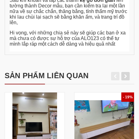
Sau khi khoan và lắp các thanh
kệ gỗ đơn giản
lên
tường thành Decor mẫu, bạn cần kiểm tra lại một lần
nữa về sự chắc chắn, thăng bằng, tính thẩm mỹ trước
khi lau chùi lại sạch sẽ bằng khăn ẩm, và trang trí đồ
lên,
Hi vọng, với những chia sẻ này sẽ giúp các bạn ở xa
mà chưa có được sự hỗ trợ của ALO123 có thể tự
mình lắp ráp một cách dễ dàng và hiệu quả nhất
SẢN PHẨM LIÊN QUAN
- 19%