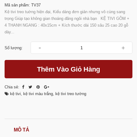
Mã sản phẩm: TV37
Kệ tivi treo tuờng hiện đại, Kiểu dáng đơn giản nhưng vô cùng sang
trọng Giúp tạo không gian thoáng đãng ngôi nhà bạn KỆ TIVI GỒM +
4 THANH NGANG : 40x15cm + Kích thước dài 150 sâu 25 cao 20 gỗ
dày...
-
+
Số lượng:
Thêm Vào Giỏ Hàng
Chia sẻ:
kệ tivi
,
kệ tivi màu trắng
,
kệ tivi treo tường
MÔ TẢ