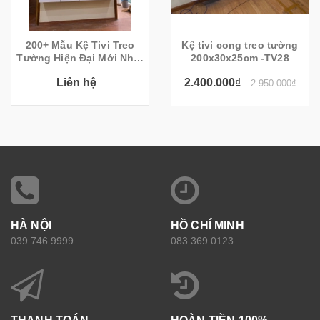
200+ Mẫu Kệ Tivi Treo
Kệ tivi cong treo tường
Tường Hiện Đại Mới Nhất
200x30x25cm -TV28
2022
Liên hệ
2.400.000₫
2.950.000₫
HÀ NỘI
HỒ CHÍ MINH
039.746.9999
083 369 0123