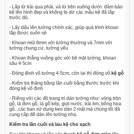
- Lắp từ trái qua phải, và từ trên xuống dưới. đảm bảo
kệ lên hình đẹp và không bị dơ các mẫu kệ đã lắp
trước đó.
- Lấy dấu lên tường chính xác, giúp quá trình khoan
lắp được suôn sẻ
- Khoan mũi 8mm với tường thường và 7mm với
tường chung cư, tường yếu
- Khoan thẳng vuông góc với bề mặt tường, khoan
sâu 4-5cm
- Đóng đinh vô tường 4-5cm, còn lại thì đóng vô
kệ gỗ
- Kiểm tra thăng bằng lần cuối bằng thước trước khi
đóng kệ vô đinh
- Riêng với các đồ trang trí dán tường như: vòng tròn
gỗ, lá đơn gỗ, lá gỗ kép, giọt nước, trái tim, bông hoa
gỗ...các bạn sử dụng keo dán 2 mặt mà chúng tôi đã
cung cấp để dán lên tường nha.
Kiểm tra lần cuối và lau kệ cho sạch