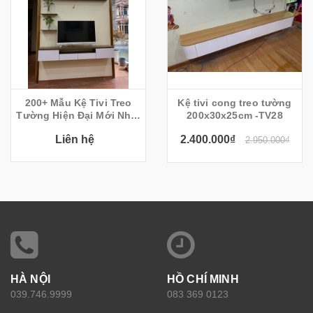
200+ Mẫu Kệ Tivi Treo
Kệ tivi cong treo tường
Tường Hiện Đại Mới Nhất
200x30x25cm -TV28
2022
Liên hệ
2.400.000₫
2.950.000₫
HÀ NỘI
HỒ CHÍ MINH
039.746.9999
083 369 0123