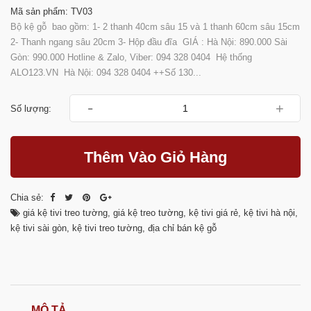
Mã sản phẩm: TV03
Bộ kệ gỗ bao gồm: 1- 2 thanh 40cm sâu 15 và 1 thanh 60cm sâu 15cm
2- Thanh ngang sâu 20cm 3- Hộp đầu đĩa GIÁ : Hà Nội: 890.000 Sài
Gòn: 990.000 Hotline & Zalo, Viber: 094 328 0404 Hệ thống
ALO123.VN Hà Nội: 094 328 0404 ++Số 130...
-
+
Số lượng:
Thêm Vào Giỏ Hàng
Chia sẻ:
giá kệ tivi treo tường
,
giá kệ treo tường
,
kệ tivi giá rẻ
,
kệ tivi hà nội
,
kệ tivi sài gòn
,
kệ tivi treo tường
,
địa chỉ bán kệ gỗ
MÔ TẢ