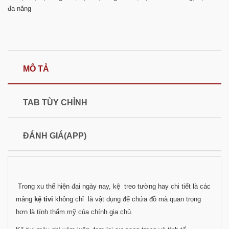
đa năng
MÔ TẢ
TAB TÙY CHỈNH
ĐÁNH GIÁ(APP)
Trong xu thế hiện đại ngày nay, kệ treo tường hay chi tiết là các
mảng
kệ tivi
không chỉ là vật dụng để chứa đồ mà quan trọng
hơn là tính thẩm mỹ của chính gia chủ.