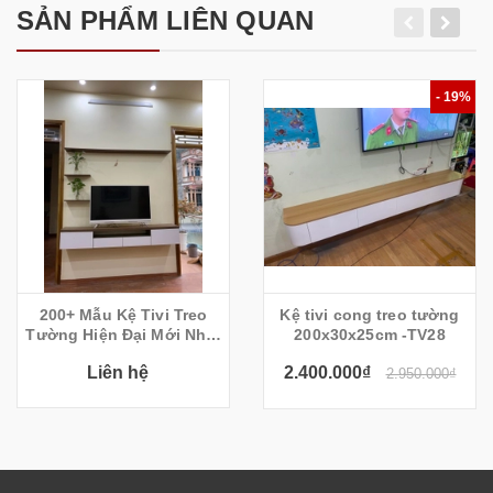
SẢN PHẨM LIÊN QUAN
- 19%
200+ Mẫu Kệ Tivi Treo
Kệ tivi cong treo tường
Tường Hiện Đại Mới Nhất
200x30x25cm -TV28
2022
Liên hệ
2.400.000₫
2.950.000₫