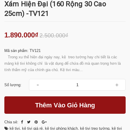
Xám Hiện Đại (160 Rộng 30 Cao
25cm) -TV121
1.890.000₫
2.500.000₫
Mã sản phẩm: TV121
Trong xu thế hiện đại ngày nay, kệ treo tường hay chi tiết là các
mảng kệ tivi không chỉ là vật dụng để chứa đồ mà quan trọng hơn là
tính thẩm mỹ của chính gia chủ. Kệ tivi màu...
-
+
Số lượng:
Thêm Vào Giỏ Hàng
Chia sẻ:
kệ tivi
,
kệ tivi giá rẻ
,
kệ tivi phòng khách
,
kệ tivi treo tường
,
kệ tivi