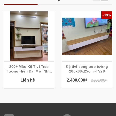
- 19%
200+ Mẫu Kệ Tivi Treo
Kệ tivi cong treo tường
Tường Hiện Đại Mới Nhất
200x30x25cm -TV28
2022
Liên hệ
2.400.000₫
2.950.000₫