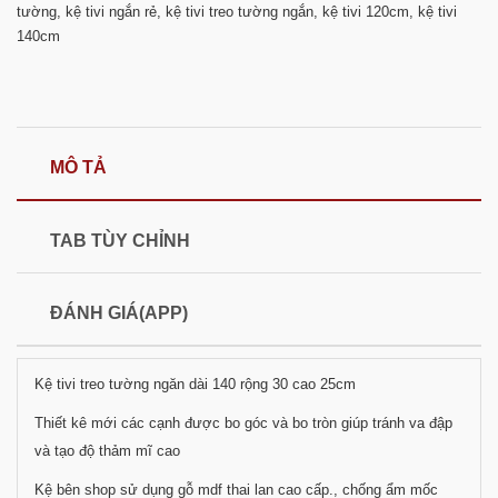
tường
,
kệ tivi ngắn rẻ
,
kệ tivi treo tường ngắn
,
kệ tivi 120cm
,
kệ tivi
140cm
MÔ TẢ
TAB TÙY CHỈNH
ĐÁNH GIÁ(APP)
Kệ tivi treo tường ngăn dài 140 rộng 30 cao 25cm
Thiết kê mới các cạnh được bo góc và bo tròn giúp tránh va đập
và tạo độ thảm mĩ cao
Kệ bên shop sử dụng gỗ mdf thai lan cao cấp., chống ẩm mốc