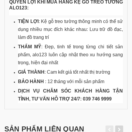
QUYỀN LỢI KHI MUA HÀNG KỆ GỖ TREO TƯỜNG
ALO123:
TIỆN LỢI
: Kệ gỗ treo tường thông minh có thể sử
dụng nhiều mục đích khác nhau: Lưu trữ đồ đạc,
làm đồ trang trí
THẨM MỸ
: Đẹp, tinh tế trong từng chi tiết sản
phẩm, alo123 luôn cập nhật theo xu hướng sang
trọng, hiện đại nhất
GIÁ THÀNH
: Cam kết giá tốt nhất thị trường
BẢO HÀNH
: 12 tháng với mỗi sản phẩm
DỊCH VỤ CHĂM SÓC KHÁCH HÀNG TẬN
TÌNH, TƯ VẤN HỖ TRỢ 24/7: 039 746 9999
SẢN PHẨM LIÊN QUAN