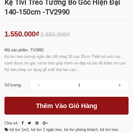
Kệ Tivi Treo Tường Bo Góc Hiện Đại
140-150cm -TV2990
1.550.000₫
1.650.000₫
Mã sản phẩm: TV2992
Kệ tivi treo tường ngăn dài 140 rộng 30 cao 25cm Thiết kê mới các
cạnh được bo góc và bo tròn giúp tránh va đập và tạo độ thảm mĩ cao
Kệ bên shop sử dụng gỗ mdf thai lan cao...
-
+
Số lượng:
Thêm Vào Giỏ Hàng
Chia sẻ:
kệ tivi 1m2
,
kệ tivi 2 ngăn kéo
,
kệ tivi phòng khách
,
kệ tivi treo