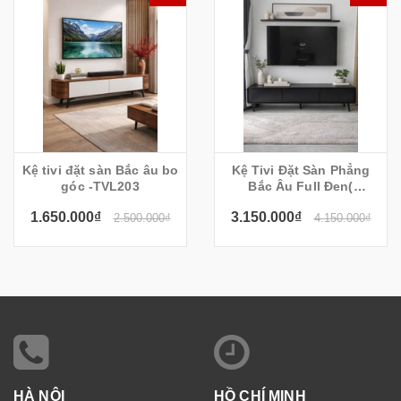
Kệ tivi đặt sàn Bắc âu bo
Kệ Tivi Đặt Sàn Phẳng
góc -TVL203
Bắc Âu Full Đen(
200x35x55cm)
1.650.000₫
3.150.000₫
2.500.000₫
4.150.000₫
HÀ NỘI
HỒ CHÍ MINH