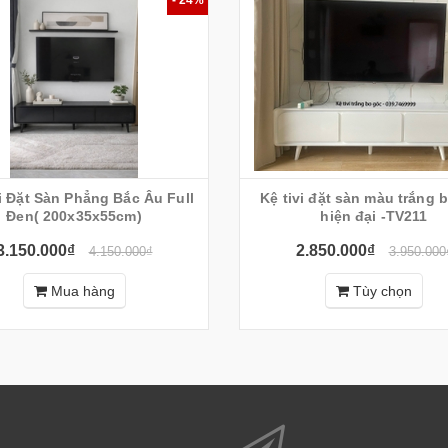
àn Phẳng Bắc Âu Full
Kệ tivi đặt sàn màu trắng bo góc
Đen( 200x35x55cm)
hiện đại -TV211
3.150.000₫
2.850.000₫
4.150.000₫
3.950.000
Mua hàng
Tùy chọn