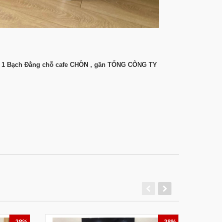
số 1 Bạch Đằng chỗ cafe CHỒN , gần TỔNG CÔNG TY
- 28%
- 28%