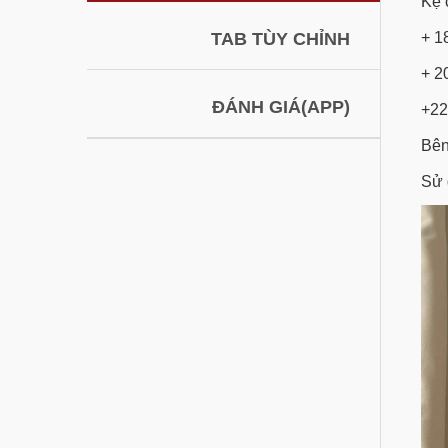
Kệ 
TAB TÙY CHỈNH
+ 1
+ 2
ĐÁNH GIÁ(APP)
+22
Bên
Sử 