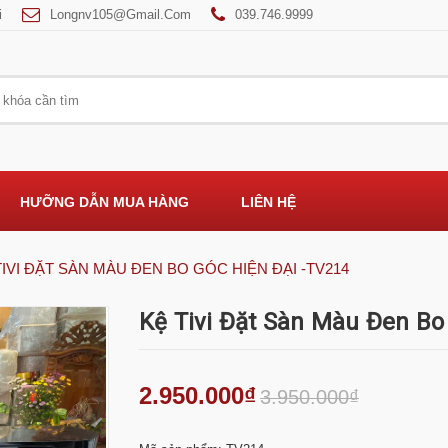
i
Longnv105@gmail.com
039.746.9999
HƯỠNG DẪN MUA HÀNG
LIÊN HỆ
TIVI ĐẶT SÀN MÀU ĐEN BO GÓC HIỆN ĐẠI -TV214
Kệ Tivi Đặt Sàn Màu Đen Bo
2.950.000₫
3.950.000₫