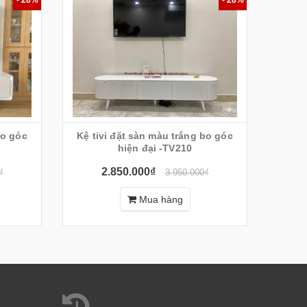
Kệ tivi đặt sàn màu trắng bo góc
[SALES
hiện đại -TV210
đ
2.850.000₫
₫
3.950.000₫
Mua hàng