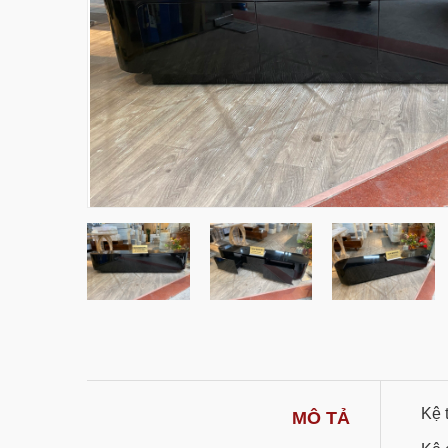
Kệ 
MÔ TẢ