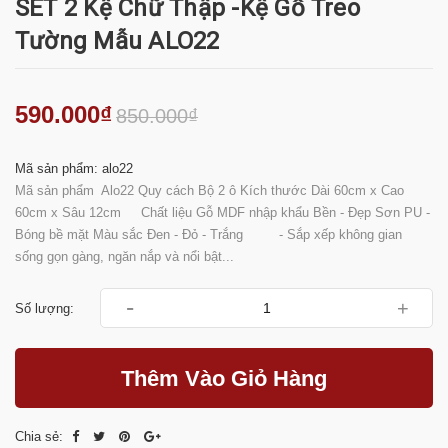
SET 2 Kệ Chữ Thập -Kệ Gỗ Treo
Tường Mẫu ALO22
590.000₫
850.000₫
Mã sản phẩm: alo22
Mã sản phẩm Alo22 Quy cách Bộ 2 ô Kích thước Dài 60cm x Cao
60cm x Sâu 12cm Chất liệu Gỗ MDF nhập khẩu Bền - Đẹp Sơn PU -
Bóng bề mặt Màu sắc Đen - Đỏ - Trắng - Sắp xếp không gian
sống gọn gàng, ngăn nắp và nổi bật...
-
+
Số lượng:
Thêm Vào Giỏ Hàng
Chia sẻ: