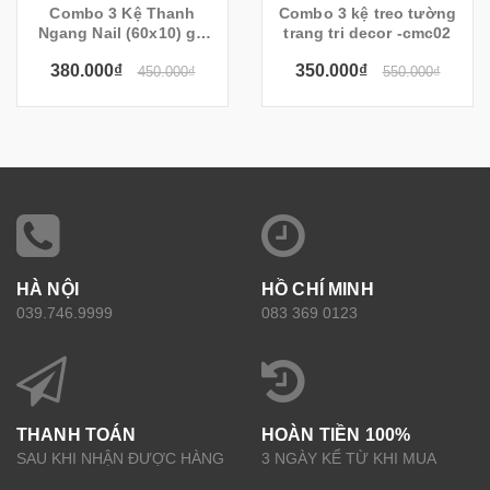
Combo 3 Kệ Thanh
Combo 3 kệ treo tường
Ngang Nail (60x10) gờ
trang tri decor -cmc02
chắn
380.000₫
350.000₫
450.000₫
550.000₫
HÀ NỘI
HỒ CHÍ MINH
039.746.9999
083 369 0123
THANH TOÁN
HOÀN TIỀN 100%
SAU KHI NHẬN ĐƯỢC HÀNG
3 NGÀY KỂ TỪ KHI MUA