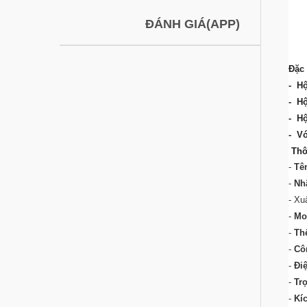
ĐÁNH GIÁ(APP)
Đặc
-
Hộ
-
Hộ
-
Hộ
-
V
Thô
-
Tê
-
Nh
- Xu
-
Mo
-
Thể
-
Cô
-
Đi
-
Tr
-
Kí