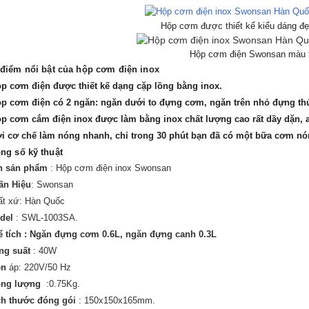
Hộp cơm được thiết kế kiểu dáng đẹ
Hộp cơm điện Swonsan màu 
 điểm nổi bật của hộp cơm điện inox
p cơm điện
được thiết kế dạng cặp lồng bằng inox.
p cơm điện
có 2 ngăn: ngăn dưới to đựng cơm, ngăn trên nhỏ đựng th
p cơm cắm điện inox được làm bằng inox chất lượng cao rất dầy dặn, a
ới cơ chế làm nóng nhanh, chỉ trong 30 phút bạn đã có một bữa cơm nón
ng số kỹ thuật
n sản phẩm
: Hộp cơm điện inox Swonsan
ãn Hiệu
: Swonsan
ất xứ: Hàn Quốc
del
: SWL-1003SA.
 tích :
Ngăn đựng cơm 0.6L, ngăn đựng canh 0.3L
ng suất
: 40W
ện
áp: 220V/50 Hz
ọng lượng
:0.75Kg.
ch thước đóng gói
: 150x150x165mm.