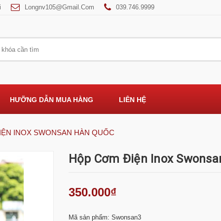
i
Longnv105@gmail.com
039.746.9999
HƯỠNG DẪN MUA HÀNG
LIÊN HỆ
IỆN INOX SWONSAN HÀN QUỐC
Hộp Cơm Điện Inox Swonsa
350.000₫
Mã sản phẩm: Swonsan3