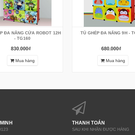
P ĐA NĂNG CỬA ROBOT 12H
TỦ GHÉP ĐA NĂNG 9H - T
- TG160
830.000₫
680.000₫
Mua hàng
Mua hàng
 MINH
THANH TOÁN
0123
SAU KHI NHẬN ĐƯỢC HÀNG