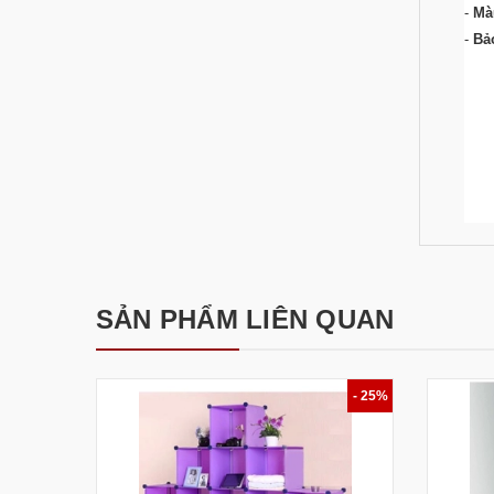
-
Mà
-
Bả
SẢN PHẨM LIÊN QUAN
- 25%