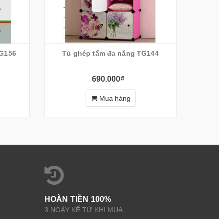
G156
Tủ ghép tấm đa năng TG144
690.000₫
Mua hàng
HOÀN TIỀN 100%
3 NGÀY KỂ TỪ KHI MUA