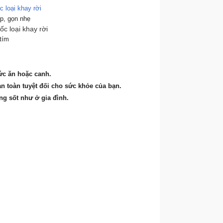
p, gọn nhẹ
tím
ức ăn hoặc canh.
n toàn tuyệt đối cho sức khỏe của bạn.
g sốt như ở gia đình.