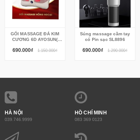
GỐI MASSAGE ĐÁ KIM
Súng massage cầm tay
CƯƠNG 6D AYOSUN(
có Pin sạc SL8896
KOREA)
690.000₫
690.000₫
1.150.000₫
1.290.000₫
HÀ NỘI
HỒ CHÍ MINH
039.746.9999
083 369 0123