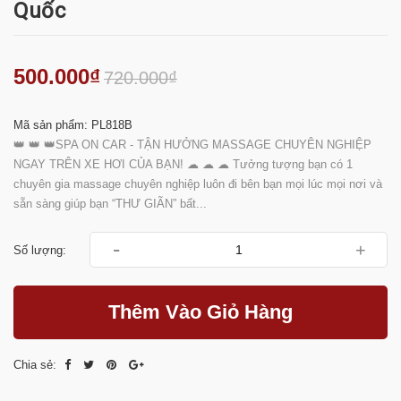
Quốc
500.000₫
720.000₫
Mã sản phẩm: PL818B
👑 👑 👑SPA ON CAR - TẬN HƯỞNG MASSAGE CHUYÊN NGHIỆP
NGAY TRÊN XE HƠI CỦA BẠN! ☁ ☁ ☁ Tưởng tượng bạn có 1
chuyên gia massage chuyên nghiệp luôn đi bên bạn mọi lúc mọi nơi và
sẵn sàng giúp bạn “THƯ GIÃN” bất...
-
+
Số lượng:
Thêm Vào Giỏ Hàng
Chia sẻ: