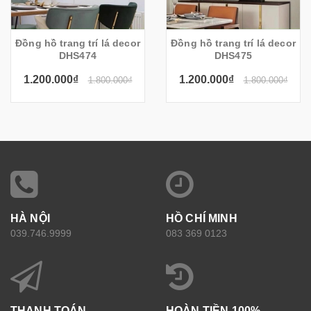
Đồng hồ trang trí lá decor
Đồng hồ trang trí lá decor
DHS474
DHS475
1.200.000₫
1.200.000₫
1.800.000₫
1.800.000₫
HÀ NỘI
HỒ CHÍ MINH
039.746.9999
083 369 0123
THANH TOÁN
HOÀN TIỀN 100%