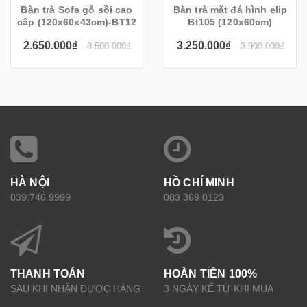
Bàn trà Sofa gỗ sồi cao
Bàn trà mặt đá hình elip
cấp (120x60x43cm)-BT12
Bt105 (120x60cm)
2.650.000₫
3.250.000₫
3.500.000₫
3.900.000₫
HÀ NỘI
HỒ CHÍ MINH
039.746.9999
083 369 0123
THANH TOÁN
HOÀN TIỀN 100%
SAU KHI NHẬN ĐƯỢC HÀNG
3 NGÀY KỂ TỪ KHI MUA