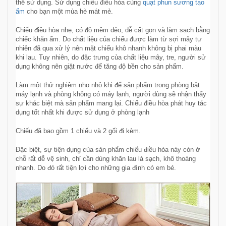
thể sử dụng. Sử dụng chiếu điều hòa cùng
quạt phun sương tạo
ẩm
cho bạn một mùa hè mát mẻ.
Chiếu điều hòa nhẹ, có độ mềm dẻo, dễ cất gọn và làm sạch bằng
chiếc khăn ẩm. Do chất liệu của chiếu được làm từ sợi mây tự
nhiên đã qua xử lý nên mặt chiếu khô nhanh không bị phai màu
khi lau. Tuy nhiên, do đặc trưng của chất liệu mây, tre, người sử
dụng không nên giặt nước để tăng độ bền cho sản phẩm.
Làm một thử nghiệm nho nhỏ khi để sản phẩm trong phòng bật
máy lạnh và phòng không có máy lạnh, người dùng sẽ nhận thấy
sự khác biệt mà sản phẩm mang lại. Chiếu điều hòa phát huy tác
dụng tốt nhất khi được sử dụng ở phòng lạnh
Chiếu đã bao gồm 1 chiếu và 2 gối đi kèm.
Đặc biệt, sự tiện dụng của sản phẩm chiếu điều hòa này còn ở
chỗ rất dễ vệ sinh, chỉ cần dùng khăn lau là sạch, khô thoáng
nhanh. Do đó rất tiện lợi cho những gia đình có em bé.