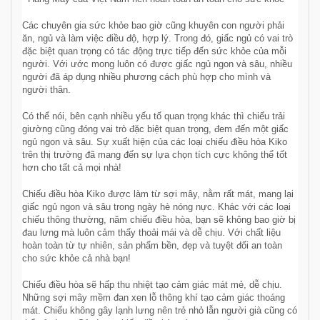
Các chuyên gia sức khỏe bao giờ cũng khuyên con người phải
ăn, ngủ và làm việc điều độ, hợp lý. Trong đó, giấc ngủ có vai trò
đặc biệt quan trọng có tác động trực tiếp đến sức khỏe của mỗi
người. Với ước mong luôn có được giấc ngủ ngon và sâu, nhiều
người đã áp dụng nhiều phương cách phù hợp cho mình và
người thân.
Có thể nói, bên cạnh nhiều yếu tố quan trọng khác thì chiếu trải
giường cũng đóng vai trò đặc biệt quan trọng, đem đến một giấc
ngủ ngon và sâu. Sự xuất hiện của các loại chiếu điều hòa Kiko
trên thị trường đã mang đến sự lựa chọn tích cực không thể tốt
hơn cho tất cả mọi nhà!
Chiếu điều hòa Kiko được làm từ sợi mây, nằm rất mát, mang lại
giấc ngủ ngon và sâu trong ngày hè nóng nực. Khác với các loại
chiếu thông thường, năm chiếu điều hòa, bạn sẽ không bao giờ bị
đau lưng mà luôn cảm thấy thoải mái và dễ chịu. Với chất liệu
hoàn toàn từ tự nhiên, sản phẩm bền, đẹp và tuyệt đối an toàn
cho sức khỏe cả nhà bạn!
Chiếu điều hòa sẽ hấp thu nhiệt tạo cảm giác mát mẻ, dễ chịu.
Những sợi mây mềm đan xen lỗ thông khí tạo cảm giác thoáng
mát. Chiếu không gây lạnh lưng nên trẻ nhỏ lẫn người già cũng có