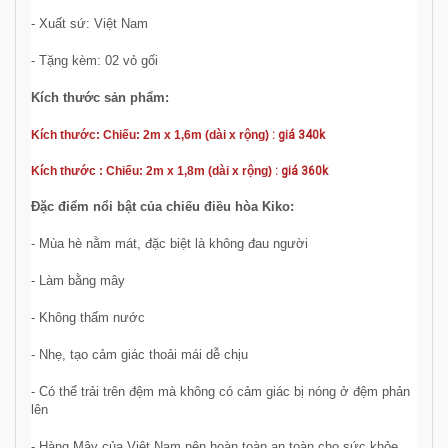
- Xuất sứ: Việt Nam
- Tặng kèm: 02 vỏ gối
Kích thước sản phẩm:
Kích thước: Chiếu: 2m x 1,6m (dài x rộng)
: giá 340k
Kích thước : Chiếu: 2m x 1,8m (dài x rộng)
: giá 360k
Đặc điểm nổi bật của chiếu điều hòa Kiko:
- Mùa hè nằm mát, đặc biệt là không đau người
- Làm bằng mây
- Không thấm nước
- Nhẹ, tạo cảm giác thoải mái dễ chịu
- Có thể trải trên đệm mà không có cảm giác bị nóng ở đệm phản
lên
- Hàng Mây của Việt Nam nên hoàn toàn an toàn cho sức khỏe