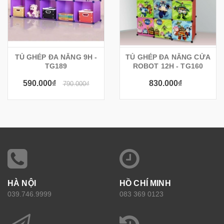
TỦ GHÉP ĐA NĂNG 9H -
TỦ GHÉP ĐA NĂNG CỬA
TG189
ROBOT 12H - TG160
590.000₫
830.000₫
790.000₫
HÀ NỘI
HỒ CHÍ MINH
039.746.9999
083 369 0123