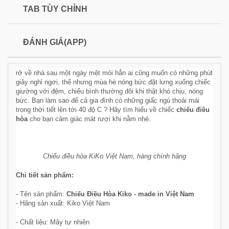
TAB TÙY CHỈNH
ĐÁNH GIÁ(APP)
rở về nhà sau một ngày mệt mỏi hẳn ai cũng muốn có những phút
giây nghỉ ngơi, thế nhưng mùa hè nóng bức đặt lưng xuống chiếc
giường với đệm, chiếu bình thường đôi khi thật khó chịu, nóng
bức. Bạn làm sao để cả gia đình có những giấc ngủ thoải mái
trong thời tiết lên tới 40 độ C ? Hãy tìm hiểu về chiếc
chiếu điều
hòa
cho bạn cảm giác mát rượi khi nằm nhé.
Chiếu điều hòa KiKo Việt Nam, hàng chính hãng
Chi tiết sản phẩm:
- Tên sản phẩm:
Chiếu Điều Hòa Kiko - made in Việt Nam
- Hãng sản xuất: Kiko Việt Nam
- Chất liệu: Mây tự nhiên