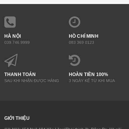
HÀ NỘI
HỒ CHÍ MINH
039.746.9999
083 369 0123
THANH TOÁN
HOÀN TIỀN 100%
SAU KHI NHẬN ĐƯỢC HÀNG
3 NGÀY KỂ TỪ KHI MUA
GIỚI THIỆU