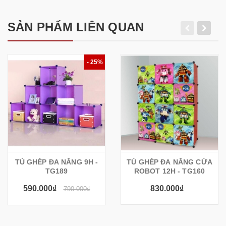
SẢN PHẨM LIÊN QUAN
- 25%
TỦ GHÉP ĐA NĂNG 9H -
TỦ GHÉP ĐA NĂNG CỬA
TG189
ROBOT 12H - TG160
590.000₫
830.000₫
790.000₫