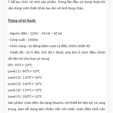
7.Dễ lau chùi, vệ sinh sản phẩm. Trong lần đầu sử dụng chảo chỉ
cần dùng một chiếc khăn lau ẩm vệ sinh lòng chảo.
Thông số kỹ thuật:
- Nguồn điện : 220V – 50 Hz – 60 Hz
- Công suất : 1600w
- Chức năng : tự động kiêm soát và điểu chỉnh nhiệt độ
- Nhiệt độ : từ 0 đến 200 độ C được chia làm 6 mức điều chỉnh
rất tiện lợi cho bạn sử dụng
ON: 50°C+-10°C
Level (1): 80°C+-10°C
Level (2): 110°C+-10°C
Level (3): 140°C+-10°C
Level (4): 170°C+-10°C
Level (5): 200°C+-10°C
Sản phẩm chảo điện đa năng Shachu với thiết kế tiện lợi và sang
trọng. Bạn dễ dàng làm nhiều việc với chiếc chảo điện xinh xắn