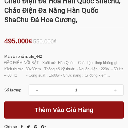
Chảo Điện Đá Hoa Hàn Quốc Shachu,
Chảo Điện Đa Năng Hàn Quốc
ShaChu Đá Hoa Cương,
495.000₫
550.000₫
Mã sản phẩm: alo_442
ĐẶC ĐIỂM NỔI BẬT - Xuất xứ: Hàn Quốc - Chất liệu: thép không gỉ -
Kích thước: 30x30cm Thông số kỹ thuật: - Nguồn điện : 220V – 50 Hz
– 60 Hz - Công suất : 1600w - Chức năng : tự động kiêm...
-
+
Số lượng:
Thêm Vào Giỏ Hàng
Chia sẻ: