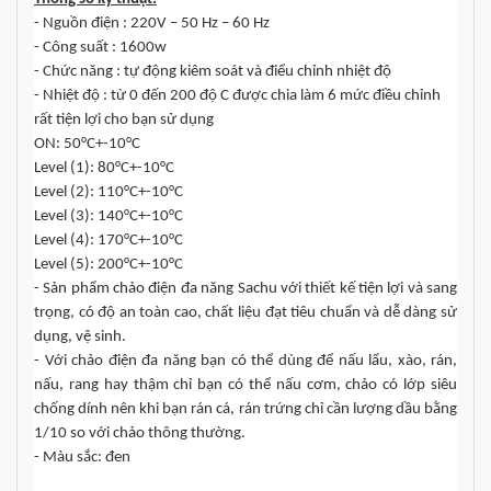
- Nguồn điện : 220V – 50 Hz – 60 Hz
- Công suất : 1600w
- Chức năng : tự động kiêm soát và điểu chỉnh nhiệt độ
- Nhiệt độ : từ 0 đến 200 độ C được chia làm 6 mức điều chỉnh
rất tiện lợi cho bạn sử dụng
ON: 50°C+-10°C
Level (1): 80°C+-10°C
Level (2): 110°C+-10°C
Level (3): 140°C+-10°C
Level (4): 170°C+-10°C
Level (5): 200°C+-10°C
- Sản phẩm chảo điện đa năng Sachu với thiết kế tiện lợi và sang
trọng, có độ an toàn cao, chất liệu đạt tiêu chuẩn và dễ dàng sử
dụng, vệ sinh.
- Với chảo điện đa năng bạn có thể dùng để nấu lẩu, xào, rán,
nấu, rang hay thậm chỉ bạn có thể nấu cơm, chảo có lớp siêu
chống dính nên khi bạn rán cá, rán trứng chỉ cần lượng dầu bằng
1/10 so với chảo thông thường.
- Màu sắc: đen