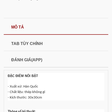
MÔ TẢ
TAB TÙY CHỈNH
ĐÁNH GIÁ(APP)
ĐẶC ĐIỂM NỔI BẬT
- Xuất xứ: Hàn Quốc
- Chất liệu: thép không gỉ
- Kích thước: 30x30cm
Thông số kỹ thuật: