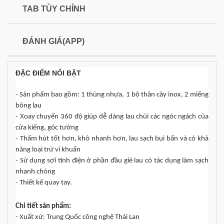
TAB TÙY CHỈNH
ĐÁNH GIÁ(APP)
ĐẶC ĐIỂM NỔI BẬT
- Sản phẩm bao gồm: 1 thùng nhựa, 1 bộ thân cây inox, 2 miếng 
bông lau
- Xoay chuyển 360 độ giúp dễ dàng lau chùi các ngóc ngách của 
cửa kiếng, góc tường
- Thấm hút tốt hơn, khô nhanh hơn, lau sạch bụi bẩn và có khả 
năng loại trừ vi khuẩn
- Sử dụng sợi tĩnh điện ở phần đầu giẻ lau có tác dụng làm sạch 
nhanh chóng
- Thiết kế quay tay.
Chi tiết sản phẩm:
- Xuất xứ: Trung Quốc công nghệ Thái Lan