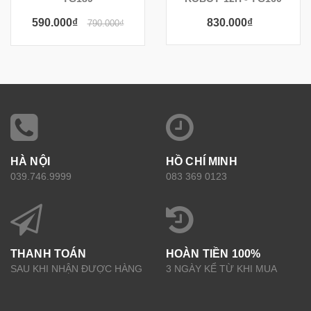
590.000₫
830.000₫
790.000₫
HÀ NỘI
HỒ CHÍ MINH
039.746.9999
083 369 0123
THANH TOÁN
HOÀN TIỀN 100%
SAU KHI NHẬN ĐƯỢC HÀNG
3 NGÀY KỂ TỪ KHI MUA