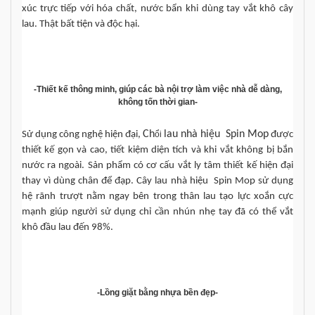
xúc trực tiếp với hóa chất, nước bẩn khi dùng tay vắt khô cây 
lau. Thật bất tiện và độc hại.
-Thiết kế th
ông minh
,
giúp các bà nội trợ làm việc nhà dễ dàng,
không tốn thời gian-
Ch
lau nhà hiệu  Spin Mop
Sử dụng công nghệ hiện đại, 
ổi 
được 
thiết kế gọn và cao, tiết kiệm diện tích và khi vắt không bị bắn 
nước ra ngoài. Sản phẩm có cơ cấu vắt ly tâm thiết kế hiện đại 
thay vì dùng chân để đạp. Cây lau nhà hiệu  Spin Mop sử dụng 
hệ rãnh trượt nằm ngay bên trong thân lau tạo lực xoắn cực 
mạnh giúp người sử dụng chỉ cần nhún nhẹ tay đã có thể vắt 
khô đầu lau đến 98%.
-Lồng giặt bằng nhựa bền đẹp-