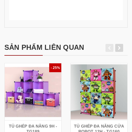
SẢN PHẨM LIÊN QUAN
- 25%
TỦ GHÉP ĐA NĂNG 9H -
TỦ GHÉP ĐA NĂNG CỬA
TG189
ROBOT 12H - TG160