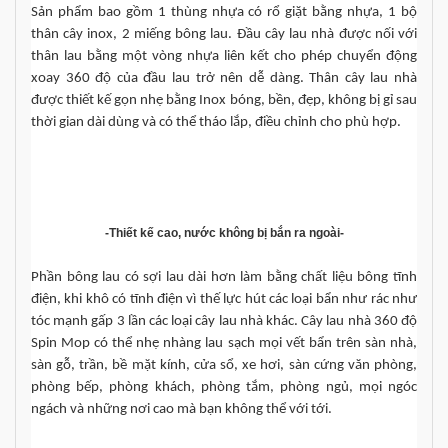
Sản phẩm bao gồm 1 thùng nhựa có rổ giặt bằng nhựa, 1 bộ 
thân cây inox, 2 miếng bông lau. Đầu cây lau nhà được nối với 
thân lau bằng một vòng nhựa liên kết cho phép chuyển động 
xoay 360 độ của đầu lau trở nên dễ dàng. Thân cây lau nhà 
được thiết kế gọn nhẹ bằng Inox bóng, bền, đẹp, không bị gỉ sau 
thời gian dài dùng và có thể tháo lắp, điều chỉnh cho phù hợp.
-Thiết kế cao, nước không bị bắn ra ngoài-
Phần bông lau có sợi lau dài hơn làm bằng chất liệu bông tĩnh 
điện, khi khô có tĩnh điện vì thế lực hút các loại bẩn như rác như 
tóc mạnh gấp 3 lần các loại cây lau nhà khác. Cây lau nhà 360 độ 
Spin Mop có thể nhẹ nhàng lau sạch mọi vết bẩn trên sàn nhà, 
sàn gỗ, trần, bề mặt kính, cửa sổ, xe hơi, sàn cứng văn phòng, 
phòng bếp, phòng khách, phòng tắm, phòng ngủ, mọi ngóc 
ngách và những nơi cao mà bạn không thể với tới.