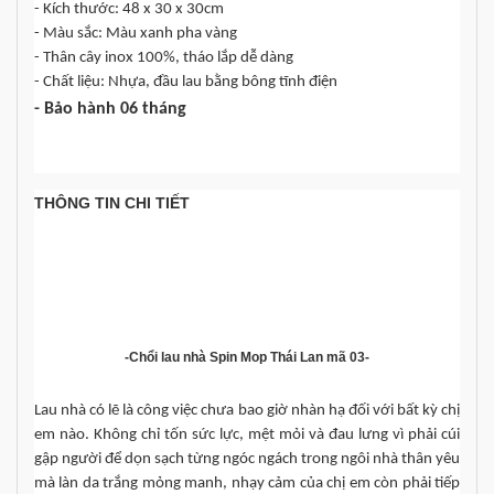
- Kích thước: 48 x 30 x 30cm
- Màu sắc: Màu xanh pha vàng
- Thân cây inox 100%, tháo lắp dễ dàng
- Chất liệu: Nhựa, đầu lau bằng bông tĩnh điện
- Bảo hành 06 tháng
THÔNG TIN CHI TIẾT
-Chổi lau nhà Spin Mop Thái Lan mã 03-
Lau nhà có lẽ là công việc chưa bao giờ nhàn hạ đối với bất kỳ chị 
em nào. Không chỉ tốn sức lực, mệt mỏi và đau lưng vì phải cúi 
gập người để dọn sạch từng ngóc ngách trong ngôi nhà thân yêu 
mà làn da trắng mỏng manh, nhạy cảm của chị em còn phải tiếp 