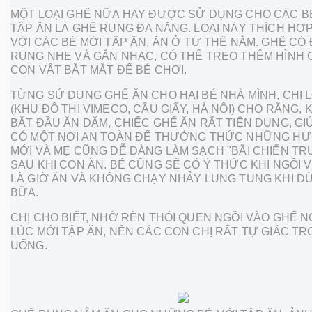
MỘT LOẠI GHẾ NỮA HAY ĐƯỢC SỬ DỤNG CHO CÁC B
TẬP ĂN LÀ GHẾ RUNG ĐA NĂNG. LOẠI NÀY THÍCH HỢ
VỚI CÁC BÉ MỚI TẬP ĂN, ĂN Ở TƯ THẾ NẰM. GHẾ CÓ
RUNG NHẸ VÀ GẮN NHẠC, CÓ THỂ TREO THÊM HÌNH 
CON VẬT BẮT MẮT ĐỂ BÉ CHƠI.
TỪNG SỬ DỤNG GHẾ ĂN CHO HAI BÉ NHÀ MÌNH, CHỊ 
(KHU ĐÔ THỊ VIMECO, CẦU GIẤY, HÀ NỘI) CHO RẰNG, K
BẮT ĐẦU ĂN DẶM, CHIẾC GHẾ ĂN RẤT TIỆN DỤNG, GI
CÓ MỘT NƠI AN TOÀN ĐỂ THƯỞNG THỨC NHỮNG HƯ
MỚI VÀ MẸ CŨNG DỄ DÀNG LÀM SẠCH "BÃI CHIẾN T
SAU KHI CON ĂN. BÉ CŨNG SẼ CÓ Ý THỨC KHI NGỒI 
LÀ GIỜ ĂN VÀ KHÔNG CHẠY NHẢY LUNG TUNG KHI D
BỮA.
CHỊ CHO BIẾT, NHỜ RÈN THÓI QUEN NGỒI VÀO GHẾ 
LÚC MỚI TẬP ĂN, NÊN CÁC CON CHỊ RẤT TỰ GIÁC T
UỐNG.