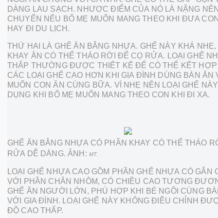
DÀNG LAU SẠCH. NHƯỢC ĐIỂM CỦA NÓ LÀ NẶNG NÊN
CHUYỂN NẾU BỐ MẸ MUỐN MANG THEO KHI ĐƯA CON
HAY ĐI DU LỊCH.
THỨ HAI LÀ GHẾ ĂN BẰNG NHỰA. GHẾ NÀY KHÁ NHẸ,
KHAY ĂN CÓ THỂ THÁO RỜI ĐỂ CỌ RỬA. LOẠI GHẾ N
THẤP THƯỜNG ĐƯỢC THIẾT KẾ ĐỂ CÓ THỂ KẾT HỢP
CÁC LOẠI GHẾ CAO HƠN KHI GIA ĐÌNH DÙNG BÀN ĂN 
MUỐN CON ĂN CÙNG BỮA. VÌ NHẸ NÊN LOẠI GHẾ NÀY
DỤNG KHI BỐ MẸ MUỐN MANG THEO CON KHI ĐI XA.
GHẾ ĂN BẰNG NHỰA CÓ PHẦN KHAY CÓ THỂ THÁO RỜ
RỬA DỄ DÀNG. ẢNH:
MT.
LOẠI GHẾ NHỰA CAO GỒM PHẦN GHẾ NHỰA CÓ GẮN 
VỚI PHẦN CHÂN NHÔM, CÓ CHIỀU CAO TƯƠNG ĐƯƠ
GHẾ ĂN NGƯỜI LỚN, PHÙ HỢP KHI BÉ NGỒI CÙNG BÀ
VỚI GIA ĐÌNH. LOẠI GHẾ NÀY KHÔNG ĐIỀU CHỈNH Đ
ĐỘ CAO THẤP.