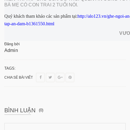
BÀ MẸ CÓ CON TRAI 2 TUỔI NÓI.
Quý khách tham khảo các sản phẩm tại:
http://alo123.vn/ghe-ngoi-an
tap-an-dam-b1361550.html
VƯƠ
Đăng bởi
Admin
TAGS:
CHIA SẺ BÀI VIẾT
BÌNH LUẬN
(0)