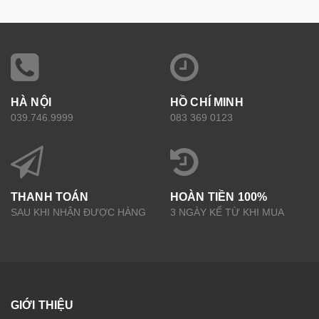
HÀ NỘI
HỒ CHÍ MINH
039.746.9999
083 369 0123
THANH TOÁN
HOÀN TIỀN 100%
SAU KHI NHẬN ĐƯỢC HÀNG
3 NGÀY KỂ TỪ KHI MUA
GIỚI THIỆU