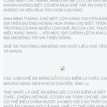
CŨNG NHƯ CHỊ THANH, NHIỀU BÀ MẸ CÓ CON NHỎ B
KHOĂN KHÔNG BIẾT CÓ NÊN MUA GHẾ TẬP ĂN CHO 
KHÔNG VÀ NẾU MUA THÌ CHỌN LOẠI NÀO.
ANH MINH THÀNH, CHỦ MỘT CỬA HÀNG CHUYÊN BÁN
EM TRÊN ĐƯỜNG HOÀNG HOA THÁM CHO BIẾT, TRÊN 
TRƯỜNG CÓ KHÁ NHIỀU LOẠI GHẾ ĂN CỦA CÁC TH
HIỆU KHÁC NHAU ... VỚI MỨC GIÁ CHÊNH LỆCH KHÁ 
600.000 ĐỒNG TỚI VÀI TRIỆU ĐỒNG.
GHẾ ĂN THƯỜNG LÀM BẰNG HAI CHẤT LIỆU CHỦ YẾU
VÀ NHỰA.
CÁC LOẠI GHẾ ĂN BẰNG GỖ CÓ ƯU ĐIỂM LÀ CHẮC CH
NHƯNG NẶNG NÊN KHÓ DI CHUYỂN. ẢNH:
MT.
THỨ NHẤT LÀ GHẾ ĂN BẰNG GỖ, CÓ ƯU ĐIỂM LÀ RẤT
CHẮC, CHỐNG ĐỔ NGÃ, CÓ DÂY AN TOÀN CHO BÉ. G
CÓ THỂ ĐIỀU CHỈNH ĐƯỢC 3-4 MỨC ĐỘ CAO THẤP C
NGỒI ĂN CHUNG VỚI CẢ NHÀ. GHẾ CÓ THỂ GẤP GỌN 