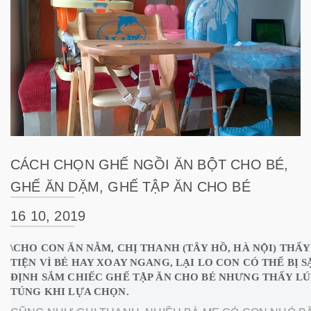
CÁCH CHỌN GHẾ NGỒI ĂN BỘT CHO BÉ,
GHẾ ĂN DẶM, GHẾ TẬP ĂN CHO BÉ
16 10, 2019
\CHO CON ĂN NẰM, CHỊ THANH (TÂY HỒ, HÀ NỘI) THẤY
TIỆN VÌ BÉ HAY XOAY NGANG, LẠI LO CON CÓ THỂ BỊ S
ĐỊNH SẮM CHIẾC GHẾ TẬP ĂN CHO BÉ NHƯNG THẤY L
TÚNG KHI LỰA CHỌN.