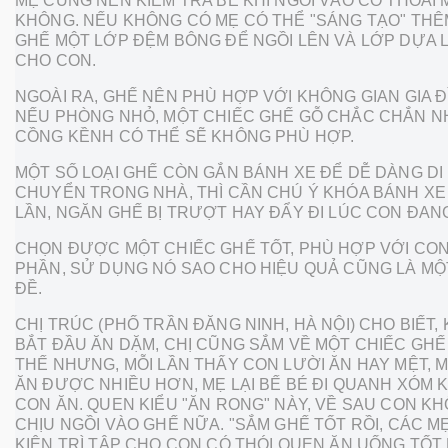
MẸ CŨNG NÊN KIỂM TRA BÉ KHI NGỒI VÀO CÓ THOẢI 
KHÔNG. NẾU KHÔNG CÓ MẸ CÓ THỂ "SÁNG TẠO" TH
GHẾ MỘT LỚP ĐỆM BÔNG ĐỂ NGỒI LÊN VÀ LỚP DỰA
CHO CON.
NGOÀI RA, GHẾ NÊN PHÙ HỢP VỚI KHÔNG GIAN GIA Đ
NẾU PHÒNG NHỎ, MỘT CHIẾC GHẾ GỖ CHẮC CHẮN 
CỒNG KỀNH CÓ THỂ SẼ KHÔNG PHÙ HỢP.
MỘT SỐ LOẠI GHẾ CÒN GẮN BÁNH XE ĐỂ DỄ DÀNG DI
CHUYỂN TRONG NHÀ, THÌ CẦN CHÚ Ý KHÓA BÁNH XE
LẦN, NGĂN GHẾ BỊ TRƯỢT HAY ĐẨY ĐI LÚC CON ĐAN
CHỌN ĐƯỢC MỘT CHIẾC GHẾ TỐT, PHÙ HỢP VỚI CON
PHẦN, SỬ DỤNG NÓ SAO CHO HIỆU QUẢ CŨNG LÀ MỘ
ĐỀ.
CHỊ TRÚC (PHỐ TRẦN ĐĂNG NINH, HÀ NỘI) CHO BIẾT, 
BẮT ĐẦU ĂN DẶM, CHỊ CŨNG SẮM VỀ MỘT CHIẾC GHẾ 
THẾ NHƯNG, MỖI LẦN THẤY CON LƯỜI ĂN HAY MỆT, 
ĂN ĐƯỢC NHIỀU HƠN, MẸ LẠI BẾ BÉ ĐI QUANH XÓM 
CON ĂN. QUEN KIỂU "ĂN RONG" NÀY, VỀ SAU CON K
CHỊU NGỒI VÀO GHẾ NỮA. "SẮM GHẾ TỐT RỒI, CÁC M
KIÊN TRÌ TẬP CHO CON CÓ THÓI QUEN ĂN UỐNG TỐT 