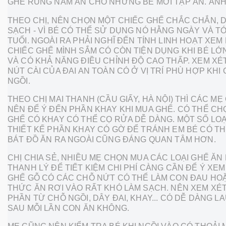
GHẾ RUNG NẰM ĂN CHO NHỮNG BÉ MỚI TẬP ĂN. ẢNH
THEO CHỊ, NÊN CHỌN MỘT CHIẾC GHẾ CHẮC CHẮN, 
SẠCH - VÌ BÉ CÓ THỂ SỬ DỤNG NÓ HẰNG NGÀY VÀ TỚI
TUỔI. NGOÀI RA PHẢI NGHĨ ĐẾN TÍNH LINH HOẠT XEM 
CHIẾC GHẾ MÌNH SẮM CÓ CÒN TIỆN DỤNG KHI BÉ LỚ
VÀ CÓ KHẢ NĂNG ĐIỀU CHỈNH ĐỘ CAO THẤP. XEM XÉ
NÚT CÀI CỦA ĐAI AN TOÀN CÓ Ở VỊ TRÍ PHÙ HỢP KHI
NGỒI.
THEO CHỊ MAI THANH (CẦU GIẤY, HÀ NỘI) THÌ CÁC M
NÊN ĐỂ Ý ĐẾN PHẦN KHAY KHI MUA GHẾ. CÓ THỂ CH
GHẾ CÓ KHAY CÓ THỂ CỌ RỬA DỄ DÀNG. MỘT SỐ LOẠ
THIẾT KẾ PHẦN KHAY CÓ GỜ ĐỂ TRÁNH EM BÉ CÓ TH
BÁT ĐỒ ĂN RA NGOÀI CŨNG ĐÁNG QUAN TÂM HƠN.
CHỊ CHIA SẺ, NHIỀU MẸ CHỌN MUA CÁC LOẠI GHẾ ĂN
THANH LÝ ĐỂ TIẾT KIỆM CHI PHÍ CÀNG CẦN ĐỂ Ý XE
GHẾ GỖ CÓ CÁC CHỖ NỨT CÓ THỂ LÀM CON ĐAU HOẶ
THỨC ĂN RƠI VÀO RẤT KHÓ LÀM SẠCH. NÊN XEM XÉ
PHẦN TỪ CHỖ NGỒI, DÂY ĐAI, KHAY... CÓ DỄ DÀNG L
SAU MỖI LẦN CON ĂN KHÔNG.