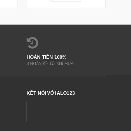
HOÀN TIỀN 100%
3 NGÀY KỂ TỪ KHI MUA
KẾT NỐI VỚI ALO123
Nội thất - Thiết bị Sức Khỏe
ALO123