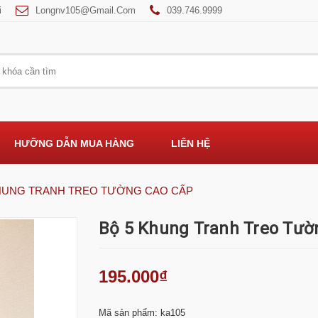
i
Longnv105@gmail.com
039.746.9999
HƯỠNG DẪN MUA HÀNG
LIÊN HỆ
HUNG TRANH TREO TƯỜNG CAO CẤP
Bộ 5 Khung Tranh Treo Tườ
195.000₫
Mã sản phẩm: ka105