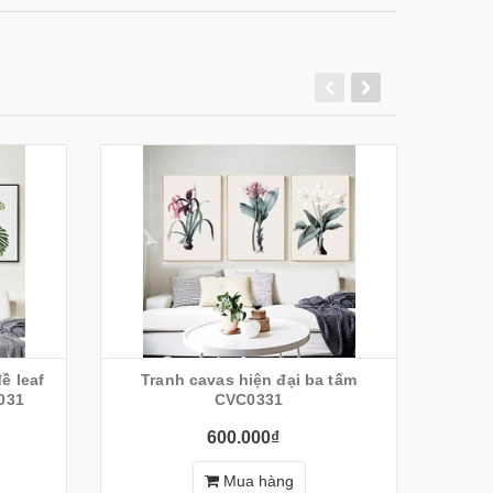
ề leaf
Tranh cavas hiện đại ba tấm
Bộ 3 t
031
CVC0331
600.000₫
Mua hàng