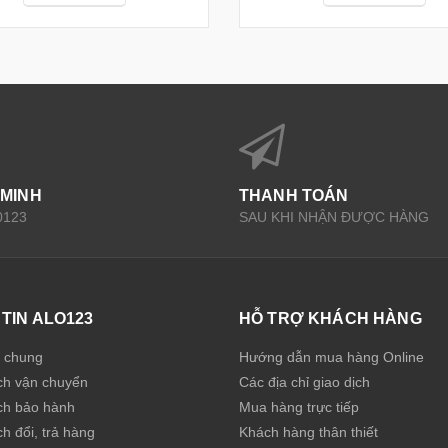
 MINH
THANH TOÁN
0123
SAU KHI NHẬN ĐƯỢC HÀNG
TIN ALO123
HỖ TRỢ KHÁCH HÀNG
u chung
Hướng dẫn mua hàng Online
ch vận chuyển
Các địa chỉ giao dịch
ch bảo hành
Mua hàng trực tiếp
h đổi, trả hàng
Khách hàng thân thiết