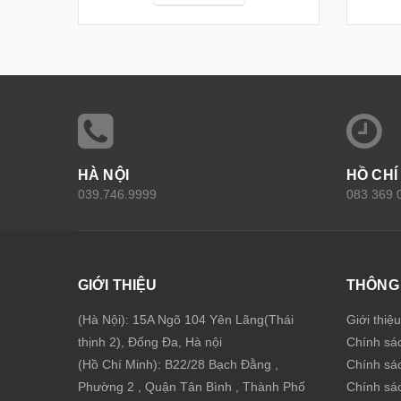
HÀ NỘI
HỒ CHÍ
039.746.9999
083 369 
GIỚI THIỆU
THÔNG 
(Hà Nội): 15A Ngõ 104 Yên Lãng(Thái
Giới thiệ
thịnh 2), Đống Đa, Hà nội
Chính sá
(Hồ Chí Minh): B22/28 Bạch Đằng ,
Chính sá
Phường 2 , Quận Tân Bình , Thành Phố
Chính sác