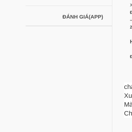
X
Đ
ĐÁNH GIÁ(APP)
-
2
Đ
ch
Xu
Mà
Ch