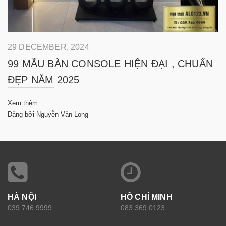
29 DECEMBER, 2024
99 MẪU BÀN CONSOLE HIỆN ĐẠI , CHUẨN
ĐẸP NĂM 2025
Xem thêm
Đăng bởi Nguyễn Văn Long
HÀ NỘI
HỒ CHÍ MINH
039.746.9999
083 369 0123