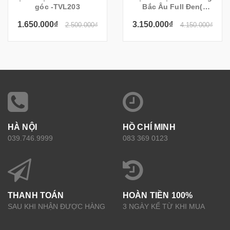
góc -TVL203
Bắc Âu Full Đen(
200x35x55cm)
1.650.000₫
3.150.000₫
2.500.000₫
4.150.000₫
HÀ NỘI
HỒ CHÍ MINH
039.746.9999
083 369 0123
THANH TOÁN
HOÀN TIỀN 100%
SAU KHI NHẬN ĐƯỢC HÀNG
3 NGÀY KỂ TỪ KHI MUA