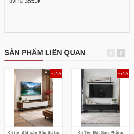
tivi là 3550k
SẢN PHẨM LIÊN QUAN
- 34%
- 24%
Kệ tivi đặt sàn Bắc âu bo
Kệ Tivi Đặt Sàn Phẳng