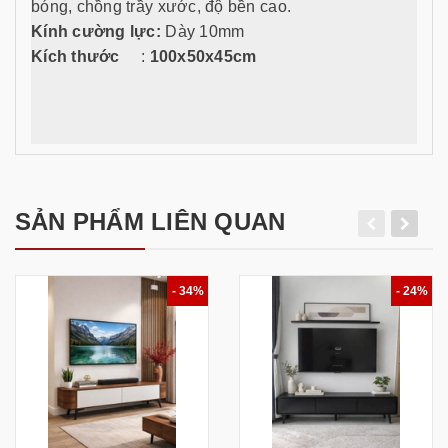
bóng, chồng trầy xước, độ bền cao.
Kính cường lực:
Dày 10mm
Kích thước
:
100x50x45cm
SẢN PHẨM LIÊN QUAN
- 34%
- 24%