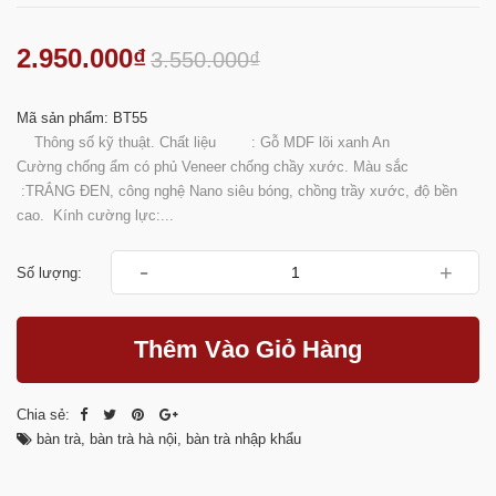
2.950.000₫
3.550.000₫
Mã sản phẩm: BT55
Thông số kỹ thuật. Chất liệu : Gỗ MDF lõi xanh An
Cường chống ẩm có phủ Veneer chống chầy xước. Màu sắc
:TRẮNG ĐEN, công nghệ Nano siêu bóng, chồng trầy xước, độ bền
cao. Kính cường lực:...
-
+
Số lượng:
Thêm Vào Giỏ Hàng
Chia sẻ:
bàn trà
,
bàn trà hà nội
,
bàn trà nhập khẩu