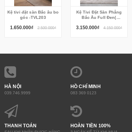
Kệ tivi đặt sàn Bắc âu bo
Kệ Tivi Đặt Sàn Phẳng
góc -TVL203
Bắc Âu Full Đen(
200x35x55cm)
1.650.000₫
3.150.000₫
2.500.000₫
4.150.000₫
HÀ NỘI
HỒ CHÍ MINH
039.746.9999
083 369 0123
THANH TOÁN
HOÀN TIỀN 100%
SAU KHI NHẬN ĐƯỢC HÀNG
3 NGÀY KỂ TỪ KHI MUA